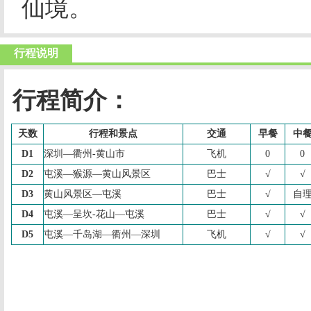
仙境。
行程说明
行程简介：
天数
行程和景点
交通
早餐
中
D1
深圳—衢州
-
黄山市
飞机
0
0
D2
屯溪—猴源—黄山风景区
巴士
√
√
D3
黄山风景区—屯溪
巴士
√
自
D4
屯溪—呈坎
-
花山—屯溪
巴士
√
√
D5
屯溪—千岛湖—衢州—深圳
飞机
√
√