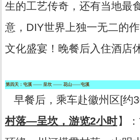
生的工艺传奇，还有当地最
意，
DIY
世界上独一无二的作
文化盛宴！晚餐后入住酒店
第四天：屯溪
——
呈坎
——
花山——屯溪
早餐后，乘车赴徽州区
[
约
3
村落—呈坎，游览
2
小时
】：