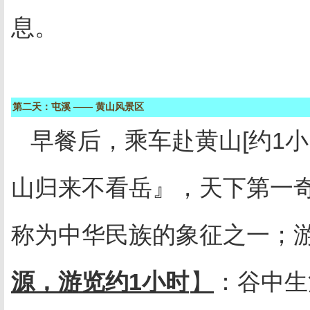
息。
第二天：屯溪
——
黄山风景区
早餐后，乘车赴黄山
[
约
1
小
山归来不看岳』，天下第一
称为中华民族的象征之一；
源，游览约
1
小时
】
：谷中生