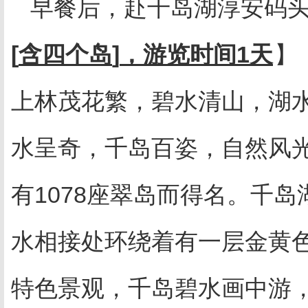
早餐后，赴千岛湖淳安码
[
含四个岛
]
，游览时间
1
天
】
上林茂花繁，碧水清山，湖
水呈奇，千岛百姿，自然风
有
1078
座翠岛而得名。千岛
水相接处环绕着有一层金黄
特色景观，千岛碧水画中游