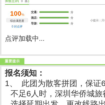
体验点评(
0 条
)
100
交通:
分
%
酒店:
分
小提示：只
综合满意度
导游:
分
0 封点评
点评加载中...
重要提示
报名须知：
1、 此团为散客拼团，保证
不足
6
人时，深圳华侨城旅
选择延期出发、更改线路