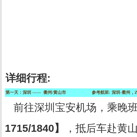
详细行程
:
第一天：深圳
——
衢州/黄山市 参考航班: 深圳-衢州，ZH9873
前往深圳宝安机场，乘晚
1715/1840
】
，抵后车赴黄