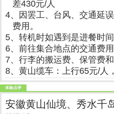
差
430
元
/
人
4
、因罢工、台风、交通延误
费用。
5
、转机时如遇到是进餐时间
6
、前往集合地点的交通费用
7
、行李的搬运费、保管费和
8
、黄山缆车：上行
65
元
/
人
体验点评
安徽黄山仙境、秀水千