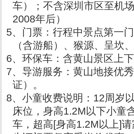
车）；不含深圳市区至机
2008
年后）
5
、门票：行程中景点第一门
（含游船）、猴源、呈坎
6
、环保车：含黄山景区上下
7
、导游服务：黄山地接优秀
证）。
8
、小童收费说明：
12
周岁
床位，身高
1.2M
以下小童
车，超高
[
身高
1.2M
以上
]
请